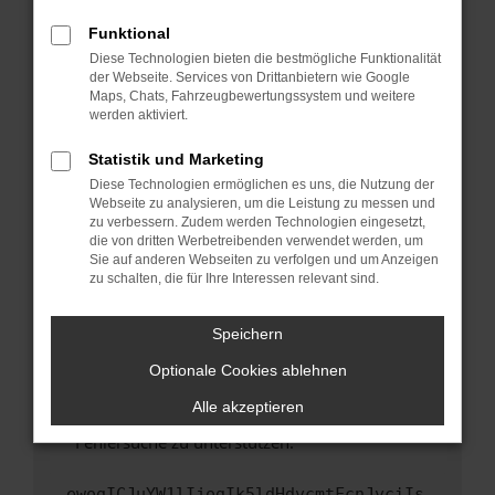
anderen Browser oder in einem privaten
Fenster?
Funktional
Starte dein Gerät neu.
Diese Technologien bieten die bestmögliche Funktionalität
der Webseite. Services von Drittanbietern wie Google
Das kann manchmal helfen, vorübergehende
Maps, Chats, Fahrzeugbewertungssystem und weitere
Probleme zu beheben.
werden aktiviert.
Stelle sicher, dass dein Browser und dein
Statistik und Marketing
Betriebssystem auf dem neuesten Stand
Diese Technologien ermöglichen es uns, die Nutzung der
sind.
Webseite zu analysieren, um die Leistung zu messen und
Veraltete Software birgt nicht nur ein
zu verbessern. Zudem werden Technologien eingesetzt,
Sicherheitsrisiko, sondern kann auch dazu
die von dritten Werbetreibenden verwendet werden, um
führen, dass bestimmte Funktionen nicht mehr
Sie auf anderen Webseiten zu verfolgen und um Anzeigen
zu schalten, die für Ihre Interessen relevant sind.
unterstützt werden.
Wende dich an den Webseitenbetreiber.
Speichern
Wenn du alle oben genannten Schritte versucht
hast, kontaktiere uns bitte. Wir werden
Optionale Cookies ablehnen
versuchen, das Problem zu beheben. Du kannst
Alle akzeptieren
uns diesen Text schicken, um uns bei der
Fehlersuche zu unterstützen:
ewogICJuYW1lIjogIk5ldHdvcmtFcnJvciIs