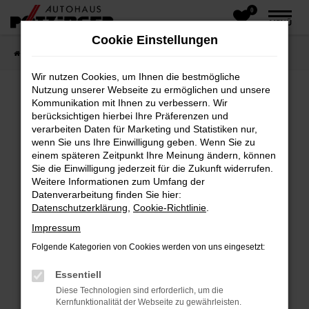
0
Zum
MENÜ
Hauptinhalt
Cookie Einstellungen
springen
Startseite
Fahrzeugangebote
Fahrzeug-Showroom
Wir nutzen Cookies, um Ihnen die bestmögliche
Nutzung unserer Webseite zu ermöglichen und unsere
Kommunikation mit Ihnen zu verbessern. Wir
Fehler: Network Error
berücksichtigen hierbei Ihre Präferenzen und
verarbeiten Daten für Marketing und Statistiken nur,
wenn Sie uns Ihre Einwilligung geben. Wenn Sie zu
Beim Laden ist ein Fehler aufgetreten.
einem späteren Zeitpunkt Ihre Meinung ändern, können
Hier sind ein paar Tipps, die dir helfen können:
Sie die Einwilligung jederzeit für die Zukunft widerrufen.
Weitere Informationen zum Umfang der
Überprüfe deine Firewall und deine
Datenverarbeitung finden Sie hier:
Internetverbindung.
Datenschutzerklärung
,
Cookie-Richtlinie
.
Laden andere Webseiten, zum Beispiel deine
Impressum
Suchmaschine?
Folgende Kategorien von Cookies werden von uns eingesetzt:
Prüfe deine Browsererweiterungen.
Manche Erweiterungen, wie Werbeblocker,
Essentiell
können das Laden bestimmter Seiten
Diese Technologien sind erforderlich, um die
verhindern. Funktioniert die Seite in einem
Kernfunktionalität der Webseite zu gewährleisten.