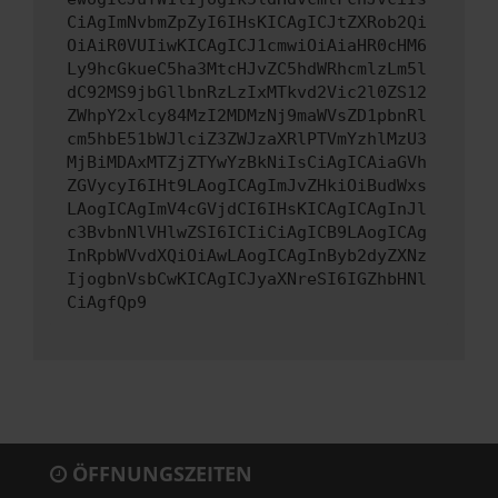
CiAgImNvbmZpZyI6IHsKICAgICJtZXRob2Qi
OiAiR0VUIiwKICAgICJ1cmwiOiAiaHR0cHM6
Ly9hcGkueC5ha3MtcHJvZC5hdWRhcmlzLm5l
dC92MS9jbGllbnRzLzIxMTkvd2Vic2l0ZS12
ZWhpY2xlcy84MzI2MDMzNj9maWVsZD1pbnRl
cm5hbE51bWJlciZ3ZWJzaXRlPTVmYzhlMzU3
MjBiMDAxMTZjZTYwYzBkNiIsCiAgICAiaGVh
ZGVycyI6IHt9LAogICAgImJvZHkiOiBudWxs
LAogICAgImV4cGVjdCI6IHsKICAgICAgInJl
c3BvbnNlVHlwZSI6ICIiCiAgICB9LAogICAg
InRpbWVvdXQiOiAwLAogICAgInByb2dyZXNz
IjogbnVsbCwKICAgICJyaXNreSI6IGZhbHNl
CiAgfQp9
ÖFFNUNGSZEITEN