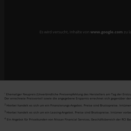
Es wird versucht, Inhalte von
www.google.com
zu l
Ehemaliger Neupreis (Unverbindliche Preisempfehlung des Herstellers am Tag der Erstzu
1
Der errechnete Preisvorteil sowie die angegebene Ersparnis errechnet sich gegenüber de
2
Hierbei handelt es sich um ein Finanzierungs-Angebot. Preise sind Bruttopreise. Irrtüme
3
Hierbei handelt es sich um ein Leasing-Angebot. Preise sind Bruttopreise. Irrtümer vorb
4
Ein Angebot für Privatkunden von Nissan Financial Services, Geschäftsbereich der RCI B