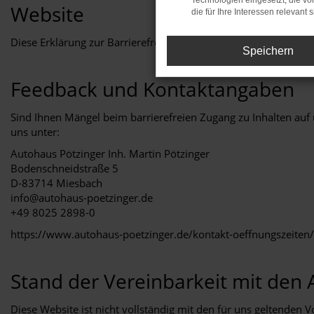
Technologien eingesetzt, die v
Website
die für Ihre Interessen relevant s
Diese Erklärung zur Barrierefreiheit gilt für die Website
https:/
Speichern
Feedback und Kontaktangaben
Sind Ihnen Mängel beim barrierefreien Zugang zu Inhalten auf
uns unter:
Autohaus Pötzinger Inh. Martin Pötzinger
Bodenschneidstraße 5
D-83714 Miesbach
info@autohaus-poetzinger.de
+49 8025 2898-0
https://www.autohaus-poetzinger.de/kontakt-oeffnungszeiten/
Stand der Vereinbarkeit mit den
Diese Website ist nicht vollständig mit den für uns geltenden Vo