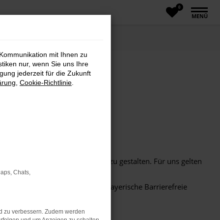
0
MENÜ
 Kommunikation mit Ihnen zu
stiken nur, wenn Sie uns Ihre
ung jederzeit für die Zukunft
ärung
,
Cookie-Richtlinie
.
orschriften zur Barrierefreiheit zu gestalten. Für uns gelten
Maps, Chats,
stellungsgesetz – BayBGG) und Bayerische Barrierefreie
nd zu verbessern. Zudem werden