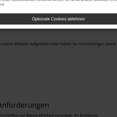
on dritten Werbetreibenden verwendet werden, um Sie auf anderen Webseiten zu ve
ind.
/www.autohaus-poetzinger.de/
.
Optionale Cookies ablehnen
 unserer Website aufgefallen oder haben Sie Anmerkungen sowie 
 Anforderungen
rschriften zur Barrierefreiheit vereinbar. Im Einzelnen: