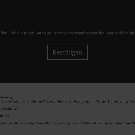
aden. Dabei können Daten an Dritte weitergegeben werden. Wenn Sie damit ein
Bestätigen
lassung).
r ehemaligen unverbindlichen Preisempfehlung des Herstellers am Tag der Erstzulassung (Neu
r vorbehalten.
ehalten.
anque S.A. Niederlassung Deutschland, Jagenbergstraße 1, 41468 Neuss. Bei teilnehmenden Nis