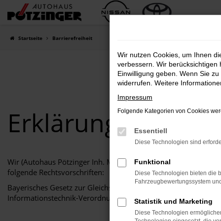
Zum
Hauptinhalt
springen
Startseite
Barrierefreiheit
Wir nutzen Cookies, um Ihnen d
verbessern. Wir berücksichtigen 
Einwilligung geben. Wenn Sie zu 
widerrufen. Weitere Information
Impressum
Erklärung zur Barri
Folgende Kategorien von Cookies werd
Essentiell
Diese Technologien sind erforde
Wir (Autohaus Pötzinger Inh. Martin Pötzinger) als Websitebetre
Funktional
folgende Rechtsvorschriften:
Diese Technologien bieten die b
Fahrzeugbewertungssystem und w
Bayerisches Gesetz zur Gleichstellung, Integration und Teilh
Informationstechnik-Verordnung (BayBITV)
Statistik und Marketing
Diese Technologien ermöglichen