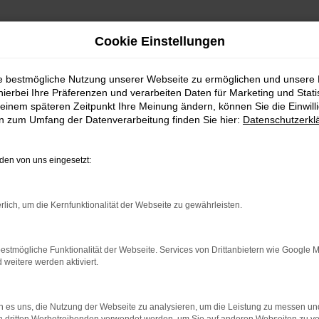
Cookie Einstellungen
ie bestmögliche Nutzung unserer Webseite zu ermöglichen und unsere
hierbei Ihre Präferenzen und verarbeiten Daten für Marketing und Stati
einem späteren Zeitpunkt Ihre Meinung ändern, können Sie die Einwillig
en zum Umfang der Datenverarbeitung finden Sie hier:
Datenschutzerkl
erefreiheit
en von uns eingesetzt:
rlich, um die Kernfunktionalität der Webseite zu gewährleisten.
iber sind bemüht, die Website in Einklang mit den einschlägigen V
estmögliche Funktionalität der Webseite. Services von Drittanbietern wie Google 
eitere werden aktiviert.
abe von Menschen mit Behinderung (Bayerisches Behindertengleich
 es uns, die Nutzung der Webseite zu analysieren, um die Leistung zu messen u