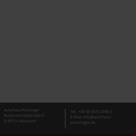
Autohaus Pötzinger
Tel.: +49 (0) 8025 2898-0
Bodenschneidstraße 5
E-Mail: info@autohaus-
D-83714 Miesbach
poetzinger.de