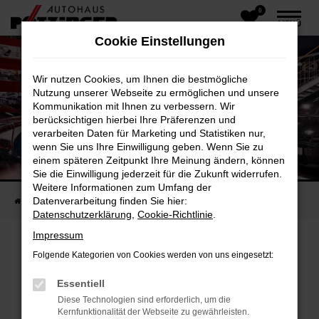
0
Zum
MENÜ
Hauptinhalt
Cookie Einstellungen
springen
Wir nutzen Cookies, um Ihnen die bestmögliche
Nutzung unserer Webseite zu ermöglichen und unsere
Kommunikation mit Ihnen zu verbessern. Wir
berücksichtigen hierbei Ihre Präferenzen und
verarbeiten Daten für Marketing und Statistiken nur,
wenn Sie uns Ihre Einwilligung geben. Wenn Sie zu
ANSPRECHPARTNER
einem späteren Zeitpunkt Ihre Meinung ändern, können
Alle Ihre Fragen sind uns wichtig
Sie die Einwilligung jederzeit für die Zukunft widerrufen.
Weitere Informationen zum Umfang der
Datenverarbeitung finden Sie hier:
Startseite
Unternehmen
Ansprechpartner
Datenschutzerklärung
,
Cookie-Richtlinie
.
Impressum
BERATUNG UND VERKAUF
Folgende Kategorien von Cookies werden von uns eingesetzt:
Essentiell
Diese Technologien sind erforderlich, um die
Kernfunktionalität der Webseite zu gewährleisten.