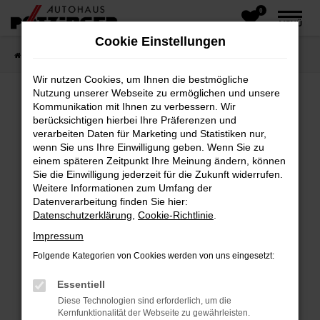
0
Zum
MENÜ
Hauptinhalt
Cookie Einstellungen
springen
Startseite
Fahrzeugangebote
Fahrzeug-Showroom
Wir nutzen Cookies, um Ihnen die bestmögliche
Nutzung unserer Webseite zu ermöglichen und unsere
Kommunikation mit Ihnen zu verbessern. Wir
Fehler: Network Error
berücksichtigen hierbei Ihre Präferenzen und
verarbeiten Daten für Marketing und Statistiken nur,
wenn Sie uns Ihre Einwilligung geben. Wenn Sie zu
Beim Laden ist ein Fehler aufgetreten.
einem späteren Zeitpunkt Ihre Meinung ändern, können
Hier sind ein paar Tipps, die dir helfen können:
Sie die Einwilligung jederzeit für die Zukunft widerrufen.
Weitere Informationen zum Umfang der
Überprüfe deine Firewall und deine
Datenverarbeitung finden Sie hier:
Internetverbindung.
Datenschutzerklärung
,
Cookie-Richtlinie
.
Laden andere Webseiten, zum Beispiel deine
Impressum
Suchmaschine?
Folgende Kategorien von Cookies werden von uns eingesetzt:
Prüfe deine Browsererweiterungen.
Manche Erweiterungen, wie Werbeblocker,
Essentiell
können das Laden bestimmter Seiten
Diese Technologien sind erforderlich, um die
verhindern. Funktioniert die Seite in einem
Kernfunktionalität der Webseite zu gewährleisten.