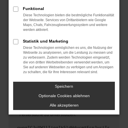
anderen Browser oder in einem privaten
Fenster?
Funktional
Starte dein Gerät neu.
Diese Technologien bieten die bestmögliche Funktionalität
der Webseite. Services von Drittanbietern wie Google
Das kann manchmal helfen, vorübergehende
Maps, Chats, Fahrzeugbewertungssystem und weitere
Probleme zu beheben.
werden aktiviert.
Stelle sicher, dass dein Browser und dein
Statistik und Marketing
Betriebssystem auf dem neuesten Stand
Diese Technologien ermöglichen es uns, die Nutzung der
sind.
Webseite zu analysieren, um die Leistung zu messen und
Veraltete Software birgt nicht nur ein
zu verbessern. Zudem werden Technologien eingesetzt,
Sicherheitsrisiko, sondern kann auch dazu
die von dritten Werbetreibenden verwendet werden, um
führen, dass bestimmte Funktionen nicht mehr
Sie auf anderen Webseiten zu verfolgen und um Anzeigen
zu schalten, die für Ihre Interessen relevant sind.
unterstützt werden.
Wende dich an den Webseitenbetreiber.
Speichern
Wenn du alle oben genannten Schritte versucht
hast, kontaktiere uns bitte. Wir werden
Optionale Cookies ablehnen
versuchen, das Problem zu beheben. Du kannst
Alle akzeptieren
uns diesen Text schicken, um uns bei der
Fehlersuche zu unterstützen:
ewogICJuYW1lIjogIk5ldHdvcmtFcnJvciIs