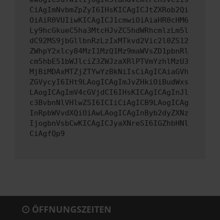
CiAgImNvbmZpZyI6IHsKICAgICJtZXRob2Qi
OiAiR0VUIiwKICAgICJ1cmwiOiAiaHR0cHM6
Ly9hcGkueC5ha3MtcHJvZC5hdWRhcmlzLm5l
dC92MS9jbGllbnRzLzIxMTkvd2Vic2l0ZS12
ZWhpY2xlcy84MzI1MzQ1Mz9maWVsZD1pbnRl
cm5hbE51bWJlciZ3ZWJzaXRlPTVmYzhlMzU3
MjBiMDAxMTZjZTYwYzBkNiIsCiAgICAiaGVh
ZGVycyI6IHt9LAogICAgImJvZHkiOiBudWxs
LAogICAgImV4cGVjdCI6IHsKICAgICAgInJl
c3BvbnNlVHlwZSI6ICIiCiAgICB9LAogICAg
InRpbWVvdXQiOiAwLAogICAgInByb2dyZXNz
IjogbnVsbCwKICAgICJyaXNreSI6IGZhbHNl
CiAgfQp9
ÖFFNUNGSZEITEN