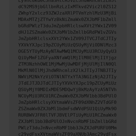
Ly9hcGkueC5ha3MtcHJvZC5hdWRhcmlzLm5l
dC92MS9jbGllbnRzLzIxMTkvd2Vic2l0ZS12
ZWhpY2xlcz93ZWJzaXRlPTVmYzhlMzU3MjBi
MDAxMTZjZTYwYzBkNiZmaWx0ZXJbMF1bZmll
bGRdPWlzT3duJmZpbHRlclswXVt2YWx1ZV09
dHJ1ZSZmaWx0ZXJbMV1bZmllbGRdPW1vZGVs
JmZpbHRlclsxXVt2YWx1ZV09JTVCJTdCJTIy
YXVkYXJpc19pZCUyMiUzQSUyMjViODNlMzc3
OGE5YTUyMzAyNTAwMWQ1MCUyMiU3RCUyQyU3
QiUyMmF1ZGFyaXNfaWQlMjIlM0ElMjI1Yjgz
ZTM3NzhhOWE1MjMwMjUwMDFjMjUlMjIlN0Ql
MkMlN0IlMjJhdWRhcmlzX2lkJTIyJTNBJTIy
NWViM2NkYzViOTNlNTYxYTA3NGIzNjA2JTIy
JTdEJTJDJTdCJTIyYXVkYXJpc19pZCUyMiUz
QSUyMjY0MDIxMDE5MDQwYjBkMzAyYzA5NTVh
NCUyMiU3RCU1RCZmaWx0ZXJbMV1bb3BdPUlO
JmZpbHRlclsyXVtmaWVsZF09dXNhZ2VTdGF0
ZSZmaWx0ZXJbMl1bdmFsdWVdPSU1QiUyMk9O
RURBWVJFR0lTVFJBVElPTiUyMiU1RCZmaWx0
ZXJbMl1bb3BdPUlOJnNvcnRbMF1bZmllbGRd
PWlzT3duJnNvcnRbMF1bb3JkZXJdPURFU0Mm
c29ydFsxXVtmaWVsZF09aXNUb3Amc29ydFsx