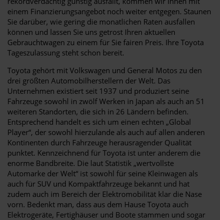
rekordverdächtig günstig ausfällt, kommen wir Ihnen mit
einem Finanzierungsangebot noch weiter entgegen. Staunen
Sie darüber, wie gering die monatlichen Raten ausfallen
können und lassen Sie uns getrost Ihren aktuellen
Gebrauchtwagen zu einem für Sie fairen Preis. Ihre Toyota
Tageszulassung steht schon bereit.
Toyota gehört mit Volkswagen und General Motos zu den
drei größten Automobilherstellern der Welt. Das
Unternehmen existiert seit 1937 und produziert seine
Fahrzeuge sowohl in zwölf Werken in Japan als auch an 51
weiteren Standorten, die sich in 26 Ländern befinden.
Entsprechend handelt es sich um einen echten „Global
Player“, der sowohl hierzulande als auch auf allen anderen
Kontinenten durch Fahrzeuge herausragender Qualität
punktet. Kennzeichnend für Toyota ist unter anderem die
enorme Bandbreite. Die laut Statistik „wertvollste
Automarke der Welt“ ist sowohl für seine Kleinwagen als
auch für SUV und Kompaktfahrzeuge bekannt und hat
zudem auch im Bereich der Elektromobilität klar die Nase
vorn. Bedenkt man, dass aus dem Hause Toyota auch
Elektrogeräte, Fertighäuser und Boote stammen und sogar