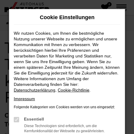
0
Zum
MENÜ
Hauptinhalt
Cookie Einstellungen
springen
Startseite
Toyota
Toyota Tageszulassung kaufen Autohaus Pötzinger
Wir nutzen Cookies, um Ihnen die bestmögliche
Nutzung unserer Webseite zu ermöglichen und unsere
Toyota
Kommunikation mit Ihnen zu verbessern. Wir
berücksichtigen hierbei Ihre Präferenzen und
verarbeiten Daten für Marketing und Statistiken nur,
Tageszulassung
wenn Sie uns Ihre Einwilligung geben. Wenn Sie zu
einem späteren Zeitpunkt Ihre Meinung ändern, können
kaufen Autohaus
Sie die Einwilligung jederzeit für die Zukunft widerrufen.
Weitere Informationen zum Umfang der
Datenverarbeitung finden Sie hier:
Pötzinger
Datenschutzerklärung
,
Cookie-Richtlinie
.
Impressum
Folgende Kategorien von Cookies werden von uns eingesetzt:
CLEVER BEIM AUTOKAUF MIT EINER
Essentiell
TOYOTA TAGESZULASSUNG
Diese Technologien sind erforderlich, um die
Kernfunktionalität der Webseite zu gewährleisten.