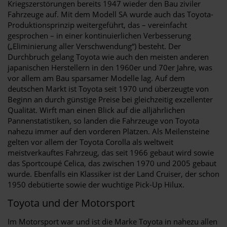
Kriegszerstörungen bereits 1947 wieder den Bau ziviler
Fahrzeuge auf. Mit dem Modell SA wurde auch das Toyota-
Produktionsprinzip weitergeführt, das – vereinfacht
gesprochen – in einer kontinuierlichen Verbesserung
(„Eliminierung aller Verschwendung“) besteht. Der
Durchbruch gelang Toyota wie auch den meisten anderen
japanischen Herstellern in den 1960er und 70er Jahre, was
vor allem am Bau sparsamer Modelle lag. Auf dem
deutschen Markt ist Toyota seit 1970 und überzeugte von
Beginn an durch günstige Preise bei gleichzeitig exzellenter
Qualität. Wirft man einen Blick auf die alljährlichen
Pannenstatistiken, so landen die Fahrzeuge von Toyota
nahezu immer auf den vorderen Plätzen. Als Meilensteine
gelten vor allem der Toyota Corolla als weltweit
meistverkauftes Fahrzeug, das seit 1966 gebaut wird sowie
das Sportcoupé Celica, das zwischen 1970 und 2005 gebaut
wurde. Ebenfalls ein Klassiker ist der Land Cruiser, der schon
1950 debütierte sowie der wuchtige Pick-Up Hilux.
Toyota und der Motorsport
Im Motorsport war und ist die Marke Toyota in nahezu allen