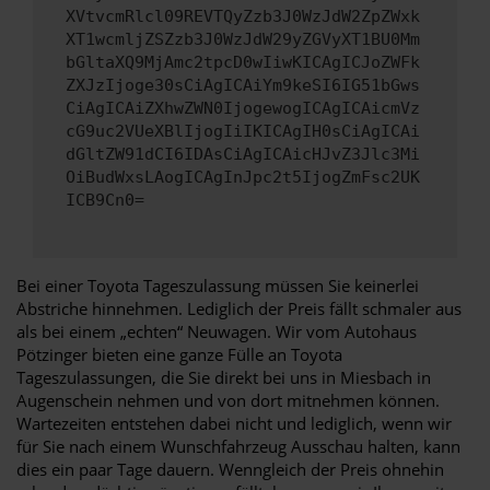
XVtvcmRlcl09REVTQyZzb3J0WzJdW2ZpZWxk
XT1wcmljZSZzb3J0WzJdW29yZGVyXT1BU0Mm
bGltaXQ9MjAmc2tpcD0wIiwKICAgICJoZWFk
ZXJzIjoge30sCiAgICAiYm9keSI6IG51bGws
CiAgICAiZXhwZWN0IjogewogICAgICAicmVz
cG9uc2VUeXBlIjogIiIKICAgIH0sCiAgICAi
dGltZW91dCI6IDAsCiAgICAicHJvZ3Jlc3Mi
OiBudWxsLAogICAgInJpc2t5IjogZmFsc2UK
ICB9Cn0=
Bei einer Toyota Tageszulassung müssen Sie keinerlei
Abstriche hinnehmen. Lediglich der Preis fällt schmaler aus
als bei einem „echten“ Neuwagen. Wir vom Autohaus
Pötzinger bieten eine ganze Fülle an Toyota
Tageszulassungen, die Sie direkt bei uns in Miesbach in
Augenschein nehmen und von dort mitnehmen können.
Wartezeiten entstehen dabei nicht und lediglich, wenn wir
für Sie nach einem Wunschfahrzeug Ausschau halten, kann
dies ein paar Tage dauern. Wenngleich der Preis ohnehin