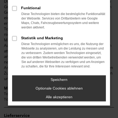
Die Möglichkeit einer Toyota Tageszulassung ist längst kein
Geheimnis mehr, wenngleich mancherorts noch von einem
Funktional
Geheimtipp die Rede ist. Der Grund liegt darin, dass Sie
Diese Technologien bieten die bestmögliche Funktionalität
einen echten Neuwagen zu einem stark reduzierten Preis
der Webseite. Services von Drittanbietern wie Google
erhalten. Entsprechend der Namensgebung wurde eine
Maps, Chats, Fahrzeugbewertungssystem und weitere
werden aktiviert.
Toyota Tageszulassung bereits für einen Tag zugelassen,
nicht aber gefahren. Hinter diesem Trick steht die
Statistik und Marketing
Möglichkeit, den rigiden Preisvorgaben seitens der
Diese Technologien ermöglichen es uns, die Nutzung der
Automobilhersteller zu entkommen und als Autohaus noch
Webseite zu analysieren, um die Leistung zu messen und
attraktivere Preise für die eigenen Kundinnen und Kunden
zu verbessern. Zudem werden Technologien eingesetzt,
anzubieten. Wohlgemerkt: jede Toyota Tageszulassung ist
die von dritten Werbetreibenden verwendet werden, um
neu und meist mit allen nur erdenklichen Extras und
Sie auf anderen Webseiten zu verfolgen und um Anzeigen
zu schalten, die für Ihre Interessen relevant sind.
Assistenzsystemen versehen. Aufgrund der bereits erfolgten
Zulassung kaufen Sie jedoch formell einen Gebrauchtwagen
und genießen ein entsprechend niedrigeres Preisniveau.
Speichern
Modelle
Optionale Cookies ablehnen
Toyota C-HR Tageszulassung
Alle akzeptieren
Toyota Corolla Tageszulassung
Lieferservice