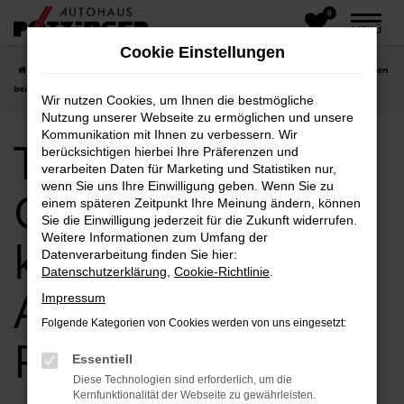
0
Zum
MENÜ
Hauptinhalt
Cookie Einstellungen
springen
Startseite
Toyota
Toyota C-HR
Toyota C-HR Gebrauchtwagen kaufen
bei Autohaus Pötzinge
Wir nutzen Cookies, um Ihnen die bestmögliche
Nutzung unserer Webseite zu ermöglichen und unsere
Kommunikation mit Ihnen zu verbessern. Wir
Toyota C-HR
berücksichtigen hierbei Ihre Präferenzen und
verarbeiten Daten für Marketing und Statistiken nur,
wenn Sie uns Ihre Einwilligung geben. Wenn Sie zu
Gebrauchtwagen
einem späteren Zeitpunkt Ihre Meinung ändern, können
Sie die Einwilligung jederzeit für die Zukunft widerrufen.
Weitere Informationen zum Umfang der
kaufen bei
Datenverarbeitung finden Sie hier:
Datenschutzerklärung
,
Cookie-Richtlinie
.
Autohaus
Impressum
Folgende Kategorien von Cookies werden von uns eingesetzt:
Pötzinge
Essentiell
Diese Technologien sind erforderlich, um die
Kernfunktionalität der Webseite zu gewährleisten.