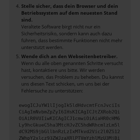
Stelle sicher, dass dein Browser und dein
Betriebssystem auf dem neuesten Stand
sind.
Veraltete Software birgt nicht nur ein
Sicherheitsrisiko, sondern kann auch dazu
führen, dass bestimmte Funktionen nicht mehr
unterstützt werden.
Wende dich an den Webseitenbetreiber.
Wenn du alle oben genannten Schritte versucht
hast, kontaktiere uns bitte. Wir werden
versuchen, das Problem zu beheben. Du kannst
uns diesen Text schicken, um uns bei der
Fehlersuche zu unterstützen:
ewogICJuYW1lIjogIk5ldHdvcmtFcnJvciIs
CiAgImNvbmZpZyI6IHsKICAgICJtZXRob2Qi
OiAiR0VUIiwKICAgICJ1cmwiOiAiaHR0cHM6
Ly9hcGkueC5ha3MtcHJvZC5hdWRhcmlzLm5l
dC92MS9jbGllbnRzLzIxMTkvd2Vic2l0ZS12
ZWhpY2xlcz93ZWJzaXRlPTVmYzhlMzU3MjBi