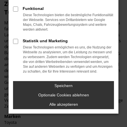
ZUVERLÄSSIG GELD SPAREN MIT EINEM
Funktional
TOYOTA C-HR GEBRAUCHTWAGEN
Diese Technologien bieten die bestmögliche Funktionalität
der Webseite. Services von Drittanbietern wie Google
Mit einem Toyota C-HR Gebrauchtwagen machen Sie nichts
Maps, Chats, Fahrzeugbewertungssystem und weitere
falsch. Das Fahrzeug ist seit vielen Jahren für seine
werden aktiviert.
Langlebigkeit bekannt und überzeugt seit eh und je in Tests
und Vergleichen. Dabei überzeugen sowohl die Modelle aus
Statistik und Marketing
der aktuellen Generation als auch Fahrzeuge älterer
Diese Technologien ermöglichen es uns, die Nutzung der
Baujahre. Der Grund liegt in der erstklassigen Verarbeitung,
Webseite zu analysieren, um die Leistung zu messen und
zu verbessern. Zudem werden Technologien eingesetzt,
die sowohl den Toyota C-HR Gebrauchtwagen als auch
die von dritten Werbetreibenden verwendet werden, um
andere Modelle des Herstellers auszeichnen. Entsprechend
Sie auf anderen Webseiten zu verfolgen und um Anzeigen
der Devise „Augen auf beim Gebrauchtwagenkauf“ schauen
zu schalten, die für Ihre Interessen relevant sind.
wir bereits vor dem Verkauf genau hin. Jeder Toyota C-HR
Gebrauchtwagen durchläuft eine gründliche Diagnose in
Speichern
unserer Meisterwerkstatt und wird auf Vordermann
gebracht. Wir reparieren, wenn nötig und wechseln
Optionale Cookies ablehnen
Verschleißteile aus. Uns ist dabei wichtig, dass Sie über lange
Alle akzeptieren
Zeit ein zuverlässiges und pannenfreies Fahrzeug erhalten.
Marken
Toyota