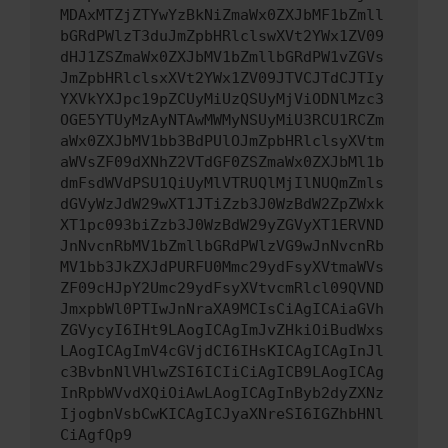
MDAxMTZjZTYwYzBkNiZmaWx0ZXJbMF1bZmll
bGRdPWlzT3duJmZpbHRlclswXVt2YWx1ZV09
dHJ1ZSZmaWx0ZXJbMV1bZmllbGRdPW1vZGVs
JmZpbHRlclsxXVt2YWx1ZV09JTVCJTdCJTIy
YXVkYXJpc19pZCUyMiUzQSUyMjViODNlMzc3
OGE5YTUyMzAyNTAwMWMyNSUyMiU3RCU1RCZm
aWx0ZXJbMV1bb3BdPUlOJmZpbHRlclsyXVtm
aWVsZF09dXNhZ2VTdGF0ZSZmaWx0ZXJbMl1b
dmFsdWVdPSU1QiUyMlVTRUQlMjIlNUQmZmls
dGVyWzJdW29wXT1JTiZzb3J0WzBdW2ZpZWxk
XT1pc093biZzb3J0WzBdW29yZGVyXT1ERVND
JnNvcnRbMV1bZmllbGRdPWlzVG9wJnNvcnRb
MV1bb3JkZXJdPURFU0Mmc29ydFsyXVtmaWVs
ZF09cHJpY2Umc29ydFsyXVtvcmRlcl09QVND
JmxpbWl0PTIwJnNraXA9MCIsCiAgICAiaGVh
ZGVycyI6IHt9LAogICAgImJvZHkiOiBudWxs
LAogICAgImV4cGVjdCI6IHsKICAgICAgInJl
c3BvbnNlVHlwZSI6ICIiCiAgICB9LAogICAg
InRpbWVvdXQiOiAwLAogICAgInByb2dyZXNz
IjogbnVsbCwKICAgICJyaXNreSI6IGZhbHNl
CiAgfQp9