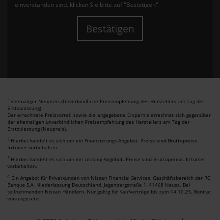
einverstanden sind, klicken Sie bitte auf "Bestätigen".
Bestätigen
Ehemaliger Neupreis (Unverbindliche Preisempfehlung des Herstellers am Tag der
1
Erstzulassung).
Der errechnete Preisvorteil sowie die angegebene Ersparnis errechnet sich gegenüber
der ehemaligen unverbindlichen Preisempfehlung des Herstellers am Tag der
Erstzulassung (Neupreis).
2
Hierbei handelt es sich um ein Finanzierungs-Angebot. Preise sind Bruttopreise.
Irrtümer vorbehalten.
3
Hierbei handelt es sich um ein Leasing-Angebot. Preise sind Bruttopreise. Irrtümer
vorbehalten.
4
Ein Angebot für Privatkunden von Nissan Financial Services, Geschäftsbereich der RCI
Banque S.A. Niederlassung Deutschland, Jagenbergstraße 1, 41468 Neuss. Bei
teilnehmenden Nissan Händlern. Nur gültig für Kaufverträge bis zum 14.10.25. Bonität
vorausgesetzt.