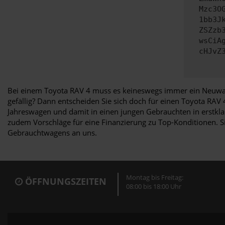
Mzc3O
1bb3J
ZSZzb
wsCiA
cHJvZ
Bei einem Toyota RAV 4 muss es keineswegs immer ein Neuwagen
gefällig? Dann entscheiden Sie sich doch für einen Toyota RA
Jahreswagen und damit in einen jungen Gebrauchten in erstkla
zudem Vorschläge für eine Finanzierung zu Top-Konditionen. Si
Gebrauchtwagens an uns.
Montag bis Freitag:
ÖFFNUNGSZEITEN
08:00 bis 18:00 Uhr