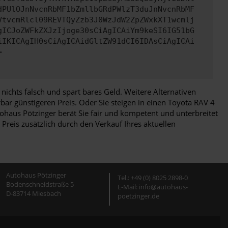
dPUlOJnNvcnRbMF1bZmllbGRdPWlzT3duJnNvcnRbMF
VtvcmRlcl09REVTQyZzb3J0WzJdW2ZpZWxkXT1wcmlj
gICJoZWFkZXJzIjoge30sCiAgICAiYm9keSI6IG51bG
iIKICAgIH0sCiAgICAidGltZW91dCI6IDAsCiAgICAi
=
chts falsch und spart bares Geld. Weitere Alternativen
ar günstigeren Preis. Oder Sie steigen in einen Toyota RAV 4
haus Pötzinger berät Sie fair und kompetent und unterbreitet
reis zusätzlich durch den Verkauf Ihres aktuellen
Autohaus Pötzinger
Tel.: +49 (0) 8025 2898-0
Bodenschneidstraße 5
E-Mail: info@autohaus-
D-83714 Miesbach
poetzinger.de