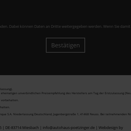
aden. Dabei können Daten an Dritte weitergegeben werden. Wenn Sie damit ein
Bestätigen
lassung).
r ehemaligen unverbindlichen Preisempfehlung des Herstellers am Tag der Erstzulassung (Neu
r vorbehalten.
ehalten.
anque S.A. Niederlassung Deutschland, Jagenbergstraße 1, 41468 Neuss. Bei teilnehmenden Nis
 5 | DE-83714 Miesbach | info@autohaus-poetzinger.de |
Webdesign by