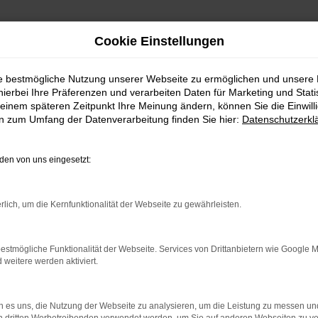
Cookie Einstellungen
ie bestmögliche Nutzung unserer Webseite zu ermöglichen und unsere
hierbei Ihre Präferenzen und verarbeiten Daten für Marketing und Stati
en bei Autohaus Pö
einem späteren Zeitpunkt Ihre Meinung ändern, können Sie die Einwillig
en zum Umfang der Datenverarbeitung finden Sie hier:
Datenschutzerkl
BERATUNG UND QUALITÄT BEI PÖTZ
en von uns eingesetzt:
 Neuwagen aus der aktuellen Modellgeneration als auch ältere Mod
heit. Schon bevor Sie sich für einen Toyota RAV 4 entschieden ha
rlich, um die Kernfunktionalität der Webseite zu gewährleisten.
dnen. Unsere Kompetenz besteht in Erfahrung und der Glaubwürd
und Beratung auch eine Kfz-Meisterwerkstatt am Standort Miesbach
estmögliche Funktionalität der Webseite. Services von Drittanbietern wie Google 
eitere werden aktiviert.
r: Network Error
n ist ein Fehler aufgetreten.
 es uns, die Nutzung der Webseite zu analysieren, um die Leistung zu messen u