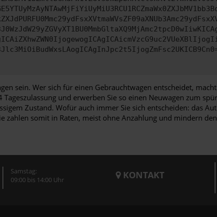
GE5YTUyMzAyNTAwMjFiYiUyMiU3RCU1RCZmaWx0ZXJbMV1bb3B
kZXJdPURFU0Mmc29ydFsxXVtmaWVsZF09aXNUb3Amc29ydFsxX
3J0WzJdW29yZGVyXT1BU0MmbGltaXQ9MjAmc2tpcD0wIiwKICA
gICAiZXhwZWN0IjogewogICAgICAicmVzcG9uc2VUeXBlIjogI
3Jlc3MiOiBudWxsLAogICAgInJpc2t5IjogZmFsc2UKICB9Cn0
 sein. Wer sich für einen Gebrauchtwagen entscheidet, macht ni
V 4 Tageszulassung und erwerben Sie so einen Neuwagen zum spürb
ssigem Zustand. Wofür auch immer Sie sich entscheiden: das Auto
e zahlen somit in Raten, meist ohne Anzahlung und mindern den P
Samstag:
KONTAKT
09:00 bis 14:00 Uhr