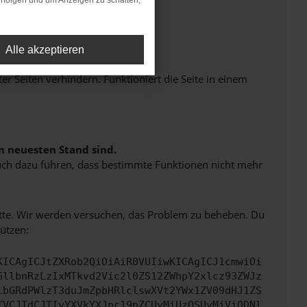
rfolgen und um Anzeigen zu schalten,
Alle akzeptieren
Seiten verhindern. Funktioniert die Seite in einem
m neuesten Stand sind.
 auch dazu führen, dass bestimmte Funktionen nicht mehr
bitte. Wir werden versuchen, das Problem zu beheben. Du
ützen:
KICAgICJtZXRob2QiOiAiR0VUIiwKICAgICJ1cmwiOi
GllbnRzLzIxMTkvd2Vic2l0ZS12ZWhpY2xlcz93ZWJz
lbGRdPWlzT3duJmZpbHRlclswXVt2YWx1ZV09dHJ1ZS
TVCJTdCJTIyYXVkYXJpc19pZCUyMiUzQSUyMjViODNl