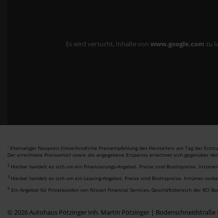
Es wird versucht, Inhalte von
www.google.com
zu l
Ehemaliger Neupreis (Unverbindliche Preisempfehlung des Herstellers am Tag der Erstzu
1
Der errechnete Preisvorteil sowie die angegebene Ersparnis errechnet sich gegenüber de
2
Hierbei handelt es sich um ein Finanzierungs-Angebot. Preise sind Bruttopreise. Irrtüme
3
Hierbei handelt es sich um ein Leasing-Angebot. Preise sind Bruttopreise. Irrtümer vorb
4
Ein Angebot für Privatkunden von Nissan Financial Services, Geschäftsbereich der RCI B
© 2026 Autohaus Pötzinger Inh. Martin Pötzinger | Bodenschneidstraße