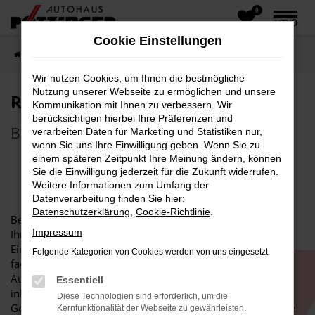
0
Zum
MENÜ
Hauptinhalt
Cookie Einstellungen
springen
Startseite
Unternehmen
Blog
Wir nutzen Cookies, um Ihnen die bestmögliche
Nutzung unserer Webseite zu ermöglichen und unsere
REIFENSERVICE
Kommunikation mit Ihnen zu verbessern. Wir
berücksichtigen hierbei Ihre Präferenzen und
Bei Autohaus Pötzinger in Miesbach
verarbeiten Daten für Marketing und Statistiken nur,
wenn Sie uns Ihre Einwilligung geben. Wenn Sie zu
einem späteren Zeitpunkt Ihre Meinung ändern, können
Sie die Einwilligung jederzeit für die Zukunft widerrufen.
Weitere Informationen zum Umfang der
Datenverarbeitung finden Sie hier:
Datenschutzerklärung
,
Cookie-Richtlinie
.
Bei uns im Autohaus Pötzinger in Miesbach erhalten Sie
Impressum
Ihren professionellen Reifenservice.
Ein Reifenservice bei uns geht auch mit der sach- und
Folgende Kategorien von Cookies werden von uns eingesetzt:
fachgerechten Lagerung der nicht benötigten Räder einher.
Außerdem überprüfen wir natürlich stets deren Zustand
Essentiell
inklusive des Reifendrucks und der Tiefe des Profils.
Diese Technologien sind erforderlich, um die
Gemäß Straßenverkehrsordnung (StVO) muss stets mit den
Kernfunktionalität der Webseite zu gewährleisten.