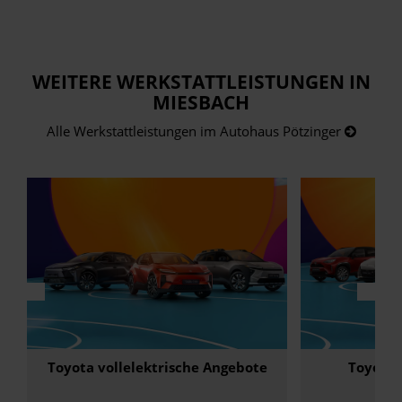
WEITERE WERKSTATTLEISTUNGEN IN
MIESBACH
Alle Werkstattleistungen im Autohaus Pötzinger
Toyota vollelektrische Angebote
Toyota 
22.07.2026
20.07.2026