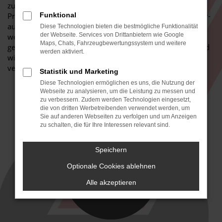
zum Wetter passenden Reifen gefahren werden. In der
Praxis bedeutet dies, dass wir ein Mal im Jahr von Sommer-
Funktional
auf Winterreifen bzw. von Winter- auf Sommerreifen
Diese Technologien bieten die bestmögliche Funktionalität
der Webseite. Services von Drittanbietern wie Google
wechseln und Ihnen somit die perfekte Fahrsicherheit
Maps, Chats, Fahrzeugbewertungssystem und weitere
gewährleisten. Unser Reifenservice funktioniert schnell und
werden aktiviert.
wir stellen sicher, dass Sie nicht zu lang auf Ihr Fahrzeug
verzichten müssen.
Statistik und Marketing
Diese Technologien ermöglichen es uns, die Nutzung der
Webseite zu analysieren, um die Leistung zu messen und
zu verbessern. Zudem werden Technologien eingesetzt,
die von dritten Werbetreibenden verwendet werden, um
Sie auf anderen Webseiten zu verfolgen und um Anzeigen
zu schalten, die für Ihre Interessen relevant sind.
Speichern
Optionale Cookies ablehnen
Alle akzeptieren