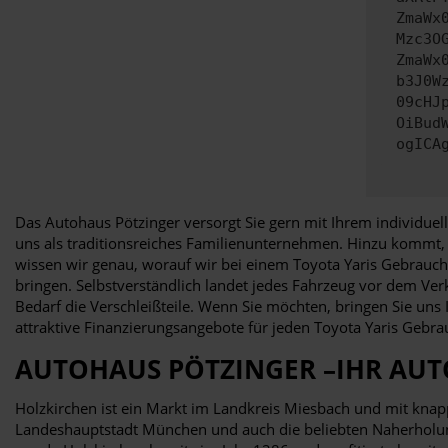
ZmaWx
Mzc3O
ZmaWx
b3J0W
09cHJ
OiBud
ogICA
Das Autohaus Pötzinger versorgt Sie gern mit Ihrem individuell
uns als traditionsreiches Familienunternehmen. Hinzu kommt, d
wissen wir genau, worauf wir bei einem Toyota Yaris Gebrauch
bringen. Selbstverständlich landet jedes Fahrzeug vor dem Ver
Bedarf die Verschleißteile. Wenn Sie möchten, bringen Sie un
attraktive Finanzierungsangebote für jeden Toyota Yaris Gebr
AUTOHAUS PÖTZINGER –IHR AU
Holzkirchen ist ein Markt im Landkreis Miesbach und mit knapp
Landeshauptstadt München und auch die beliebten Naherholungs