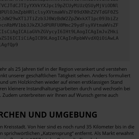
TVCJTdCJTIyYXVkYXJpc19pZCUyMiUzQSUyMjViODNl
dPUlOJmZpbHRlclsyXVtmaWVsZF09dXNhZ2VTdGF0ZS
zJdW29wXT1JTiZzb3J0WzBdW2ZpZWxkXT1pc093biZz
vcnRbMV1bb3JkZXJdPURFU0Mmc29ydFsyXVtmaWVsZF
CIsCiAgICAiaGVhZGVycyI6IHt9LAogICAgImJvZHki
wZSI6ICIiCiAgICB9LAogICAgInRpbWVvdXQiOiAwLA
iAgfQp9
hr als 25 Jahren tief in der Region verankert und verstehen
kt unserer geschäftlichen Tätigkeit sehen. Anders formuliert
 und um Holzkirchen wieder auf einen erstklassigen Stand
hren kleinere Instandhaltungsarbeiten durch und wechseln bei
ng. Zudem unterbreiten wir Ihnen auf Wunsch gerne auch
KIRCHEN UND UMGEBUNG
Kreisstadt. Von hier sind es noch rund 35 Kilometer bis in die
 sprichwörtlichen „Katzensprung“ entfernt. Als Markt erwähnt