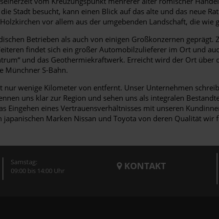
s seinerzeit vom Kreuzungspunkt mehrerer alter römischer Handels
ie Stadt besucht, kann einen Blick auf das alte und das neue Ra
t Holzkirchen vor allem aus der umgebenden Landschaft, die wie
ndischen Betrieben als auch von einigen Großkonzernen geprägt. Z
iteren findet sich ein großer Automobilzulieferer im Ort und a
Zentrum“ und das Geothermiekraftwerk. Erreicht wird der Ort übe
die Münchner S-Bahn.
t nur wenige Kilometer von entfernt. Unser Unternehmen schreibt 
nnen uns klar zur Region und sehen uns als integralen Bestandte
as Eingehen eines Vertrauensverhältnisses mit unseren Kundinne
en japanischen Marken Nissan und Toyota von deren Qualität wir f
Samstag:
KONTAKT
09:00 bis 14:00 Uhr