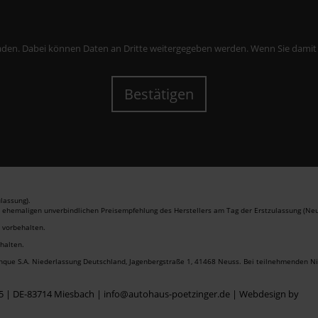
aden. Dabei können Daten an Dritte weitergegeben werden. Wenn Sie damit ein
Bestätigen
lassung).
r ehemaligen unverbindlichen Preisempfehlung des Herstellers am Tag der Erstzulassung (Neu
r vorbehalten.
ehalten.
anque S.A. Niederlassung Deutschland, Jagenbergstraße 1, 41468 Neuss. Bei teilnehmenden Nis
 5 | DE-83714 Miesbach | info@autohaus-poetzinger.de |
Webdesign by