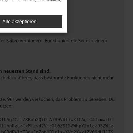
rfolgen und um Anzeigen zu schalten,
Alle akzeptieren
Seiten verhindern. Funktioniert die Seite in einem
m neuesten Stand sind.
 auch dazu führen, dass bestimmte Funktionen nicht mehr
bitte. Wir werden versuchen, das Problem zu beheben. Du
ützen:
KICAgICJtZXRob2QiOiAiR0VUIiwKICAgICJ1cmwiOi
GllbnRzLzIxMTkvd2Vic2l0ZS12ZWhpY2xlcz93ZWJz
lbGRdPWlzT3duJmZpbHRlclswXVt2YWx1ZV09dHJ1ZS