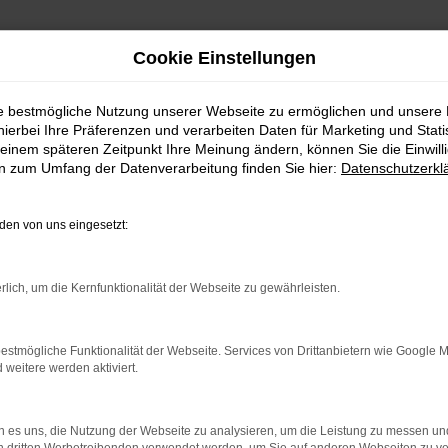
Cookie Einstellungen
wagen Holzkirchen
ie bestmögliche Nutzung unserer Webseite zu ermöglichen und unsere
hierbei Ihre Präferenzen und verarbeiten Daten für Marketing und Stati
auchtwagen Holzki
einem späteren Zeitpunkt Ihre Meinung ändern, können Sie die Einwillig
en zum Umfang der Datenverarbeitung finden Sie hier:
Datenschutzerkl
 – PREISWERT MOBIL IN HOLZKI
en von uns eingesetzt:
hl, wenn es um Mobilität in Holzkirchen geht. Vielerorts wird sog
 Toyota Yaris Gebrauchtwagen ist sowohl in der aktuellen Modellg
rlich, um die Kernfunktionalität der Webseite zu gewährleisten.
itung erstklassig ist, dürfen Sie sich auf viele Kilometer auf d
n mit allerlei Extras und einer bemerkenswerten Sicherheitsausst
estmögliche Funktionalität der Webseite. Services von Drittanbietern wie Google 
eitere werden aktiviert.
r: Network Error
 es uns, die Nutzung der Webseite zu analysieren, um die Leistung zu messen u