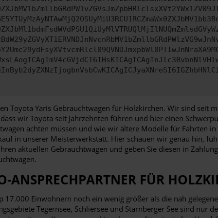
0ZXJbMV1bZmllbGRdPW1vZGVsJmZpbHRlclsxXVt2YWx1ZV09J
GE5YTUyMzAyNTAwMjQ2OSUyMiU3RCU1RCZmaWx0ZXJbMV1bb3B
0ZXJbMl1bdmFsdWVdPSU1QiUyMlVTRUQlMjIlNUQmZmlsdGVyW
zBdW29yZGVyXT1ERVNDJnNvcnRbMV1bZmllbGRdPWlzVG9wJnN
pY2Umc29ydFsyXVtvcmRlcl09QVNDJmxpbWl0PTIwJnNraXA9M
WxsLAogICAgImV4cGVjdCI6IHsKICAgICAgInJlc3BvbnNlVHl
gInByb2dyZXNzIjogbnVsbCwKICAgICJyaXNreSI6IGZhbHNlC
en Toyota Yaris Gebrauchtwagen für Holzkirchen. Wir sind seit me
ass wir Toyota seit Jahrzehnten führen und hier einen Schwerpun
twagen achten müssen und wie wir ältere Modelle für Fahrten in
kauf in unserer Meisterwerkstatt. Hier schauen wir genau hin, fü
s Ihren aktuellen Gebrauchtwagen und geben Sie diesen in Zahlu
auchtwagen.
TO-ANSPRECHPARTNER FÜR HOLZ
 17.000 Einwohnern noch ein wenig größer als die nah gelegenen 
gebiete Tegernsee, Schliersee und Starnberger See sind nur den