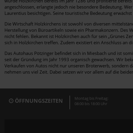
wurde Holzkirchen bereits im Jahr 1286 und profitierte bereit
angeschlossen, erlangte jedoch nie besondere Bedeutung. Wer d
Laurentius besichtigen. Seine touristische Bedeutung erwächs
Die Wirtschaft Holzkirchens ist sowohl von diversen mittelstä
Herstellung von Büroartikeln sowie ein Pharmakonzern. Des We
nicht fehlen. Bekannt ist Holzkirchen auch für sein „Grünes 
sich in Holzkirchen treffen. Zudem existiert ein Anschluss an 
Das Autohaus Pötzinger befindet sich in Miesbach und ist somi
seit der Gründung im Jahr 1993 organisch gewachsen. Wir beke
Verkaufen von Autos nicht nur unseren Broterwerb, sondern d
nehmen uns viel Zeit. Dabei setzen wir vor allem auf die beid
Montag bis Freitag:
ÖFFNUNGSZEITEN
08:00 bis 18:00 Uhr