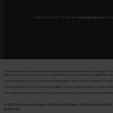
Es wird versucht, Inhalte von
www.google.com
zu l
Ehemaliger Neupreis (Unverbindliche Preisempfehlung des Herstellers am Tag der Erstzu
1
Der errechnete Preisvorteil sowie die angegebene Ersparnis errechnet sich gegenüber de
2
Hierbei handelt es sich um ein Finanzierungs-Angebot. Preise sind Bruttopreise. Irrtüme
3
Hierbei handelt es sich um ein Leasing-Angebot. Preise sind Bruttopreise. Irrtümer vorb
4
Ein Angebot für Privatkunden von Nissan Financial Services, Geschäftsbereich der RCI B
© 2026 Autohaus Pötzinger Inh. Martin Pötzinger | Bodenschneidstraße
audaris.de