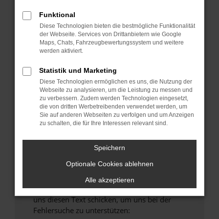
verhindern. Funktioniert die Seite in einem
Funktional
anderen Browser oder in einem privaten
Fenster?
Diese Technologien bieten die bestmögliche Funktionalität
der Webseite. Services von Drittanbietern wie Google
Starte dein Gerät neu.
Maps, Chats, Fahrzeugbewertungssystem und weitere
Das kann manchmal helfen, vorübergehende
werden aktiviert.
Probleme zu beheben.
Statistik und Marketing
Stelle sicher, dass dein Browser und dein
Diese Technologien ermöglichen es uns, die Nutzung der
Betriebssystem auf dem neuesten Stand
Webseite zu analysieren, um die Leistung zu messen und
sind.
zu verbessern. Zudem werden Technologien eingesetzt,
die von dritten Werbetreibenden verwendet werden, um
Veraltete Software birgt nicht nur ein
Sie auf anderen Webseiten zu verfolgen und um Anzeigen
Sicherheitsrisiko, sondern kann auch dazu
zu schalten, die für Ihre Interessen relevant sind.
führen, dass bestimmte Funktionen nicht mehr
unterstützt werden.
Speichern
Wende dich an den Webseitenbetreiber.
Optionale Cookies ablehnen
Wenn du alle oben genannten Schritte versucht
hast, kontaktiere uns bitte. Wir werden
Alle akzeptieren
versuchen, das Problem zu beheben. Du kannst
uns diesen Text schicken, um uns bei der
Fehlersuche zu unterstützen: