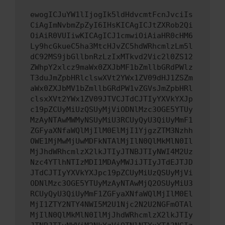
ewogICJuYW1lIjogIk5ldHdvcmtFcnJvciIs
CiAgImNvbmZpZyI6IHsKICAgICJtZXRob2Qi
OiAiR0VUIiwKICAgICJ1cmwiOiAiaHR0cHM6
Ly9hcGkueC5ha3MtcHJvZC5hdWRhcmlzLm5l
dC92MS9jbGllbnRzLzIxMTkvd2Vic2l0ZS12
ZWhpY2xlcz9maWx0ZXJbMF1bZmllbGRdPWlz
T3duJmZpbHRlclswXVt2YWx1ZV09dHJ1ZSZm
aWx0ZXJbMV1bZmllbGRdPW1vZGVsJmZpbHRl
clsxXVt2YWx1ZV09JTVCJTdCJTIyYXVkYXJp
c19pZCUyMiUzQSUyMjViODNlMzc3OGE5YTUy
MzAyNTAwMWMyNSUyMiU3RCUyQyU3QiUyMmF1
ZGFyaXNfaWQlMjIlM0ElMjI1YjgzZTM3Nzhh
OWE1MjMwMjUwMDFkNTAlMjIlN0QlMkMlN0Il
MjJhdWRhcmlzX2lkJTIyJTNBJTIyNWI4M2Uz
Nzc4YTlhNTIzMDI1MDAyMWJiJTIyJTdEJTJD
JTdCJTIyYXVkYXJpc19pZCUyMiUzQSUyMjVi
ODNlMzc3OGE5YTUyMzAyNTAwMjQ2OSUyMiU3
RCUyQyU3QiUyMmF1ZGFyaXNfaWQlMjIlM0El
MjI1ZTY2NTY4NWI5M2U1Njc2N2U2NGFmOTAl
MjIlN0QlMkMlN0IlMjJhdWRhcmlzX2lkJTIy