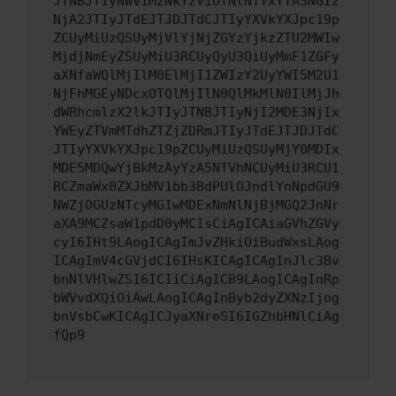
JTNBJTIyNWViM2NkYzViOTNlNTYxYTA3NGIz
NjA2JTIyJTdEJTJDJTdCJTIyYXVkYXJpc19p
ZCUyMiUzQSUyMjVlYjNjZGYzYjkzZTU2MWIw
MjdjNmEyZSUyMiU3RCUyQyU3QiUyMmF1ZGFy
aXNfaWQlMjIlM0ElMjI1ZWIzY2UyYWI5M2U1
NjFhMGEyNDcxOTQlMjIlN0QlMkMlN0IlMjJh
dWRhcmlzX2lkJTIyJTNBJTIyNjI2MDE3NjIx
YWEyZTVmMTdhZTZjZDRmJTIyJTdEJTJDJTdC
JTIyYXVkYXJpc19pZCUyMiUzQSUyMjY0MDIx
MDE5MDQwYjBkMzAyYzA5NTVhNCUyMiU3RCU1
RCZmaWx0ZXJbMV1bb3BdPUlOJndlYnNpdGU9
NWZjOGUzNTcyMGIwMDExNmNlNjBjMGQ2JnNr
aXA9MCZsaW1pdD0yMCIsCiAgICAiaGVhZGVy
cyI6IHt9LAogICAgImJvZHkiOiBudWxsLAog
ICAgImV4cGVjdCI6IHsKICAgICAgInJlc3Bv
bnNlVHlwZSI6ICIiCiAgICB9LAogICAgInRp
bWVvdXQiOiAwLAogICAgInByb2dyZXNzIjog
bnVsbCwKICAgICJyaXNreSI6IGZhbHNlCiAg
fQp9