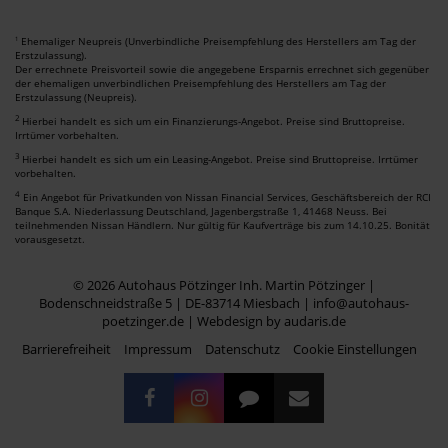
Ehemaliger Neupreis (Unverbindliche Preisempfehlung des Herstellers am Tag der
1
Erstzulassung).
Der errechnete Preisvorteil sowie die angegebene Ersparnis errechnet sich gegenüber
der ehemaligen unverbindlichen Preisempfehlung des Herstellers am Tag der
Erstzulassung (Neupreis).
2
Hierbei handelt es sich um ein Finanzierungs-Angebot. Preise sind Bruttopreise.
Irrtümer vorbehalten.
3
Hierbei handelt es sich um ein Leasing-Angebot. Preise sind Bruttopreise. Irrtümer
vorbehalten.
4
Ein Angebot für Privatkunden von Nissan Financial Services, Geschäftsbereich der RCI
Banque S.A. Niederlassung Deutschland, Jagenbergstraße 1, 41468 Neuss. Bei
teilnehmenden Nissan Händlern. Nur gültig für Kaufverträge bis zum 14.10.25. Bonität
vorausgesetzt.
© 2026 Autohaus Pötzinger Inh. Martin Pötzinger |
Bodenschneidstraße 5 | DE-83714 Miesbach | info@autohaus-
poetzinger.de |
Webdesign by audaris.de
Barrierefreiheit
Impressum
Datenschutz
Cookie Einstellungen