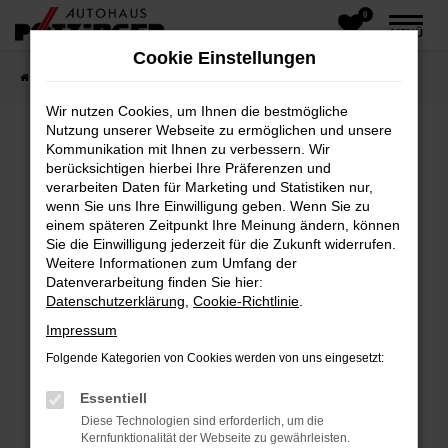
0
Zum
MENÜ
Hauptinhalt
Cookie Einstellungen
springen
Startseite
test
Wir nutzen Cookies, um Ihnen die bestmögliche
Nutzung unserer Webseite zu ermöglichen und unsere
Kommunikation mit Ihnen zu verbessern. Wir
berücksichtigen hierbei Ihre Präferenzen und
verarbeiten Daten für Marketing und Statistiken nur,
Fehler: Network Error
wenn Sie uns Ihre Einwilligung geben. Wenn Sie zu
einem späteren Zeitpunkt Ihre Meinung ändern, können
Beim Laden ist ein Fehler aufgetreten.
Sie die Einwilligung jederzeit für die Zukunft widerrufen.
Hier sind ein paar Tipps, die dir helfen können:
Weitere Informationen zum Umfang der
Datenverarbeitung finden Sie hier:
Überprüfe deine Firewall und deine
Datenschutzerklärung
,
Cookie-Richtlinie
.
Internetverbindung.
Impressum
Laden andere Webseiten, zum Beispiel deine
Folgende Kategorien von Cookies werden von uns eingesetzt:
Suchmaschine?
Prüfe deine Browsererweiterungen.
Essentiell
Manche Erweiterungen, wie Werbeblocker,
Diese Technologien sind erforderlich, um die
können das Laden bestimmter Seiten
Kernfunktionalität der Webseite zu gewährleisten.