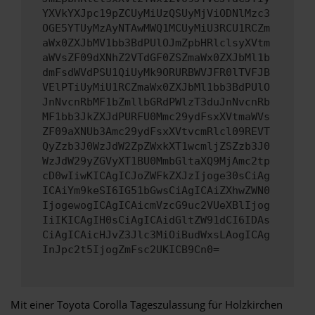
YXVkYXJpc19pZCUyMiUzQSUyMjViODNlMzc3
OGE5YTUyMzAyNTAwMWQ1MCUyMiU3RCU1RCZm
aWx0ZXJbMV1bb3BdPUlOJmZpbHRlclsyXVtm
aWVsZF09dXNhZ2VTdGF0ZSZmaWx0ZXJbMl1b
dmFsdWVdPSU1QiUyMk9ORURBWVJFR0lTVFJB
VElPTiUyMiU1RCZmaWx0ZXJbMl1bb3BdPUlO
JnNvcnRbMF1bZmllbGRdPWlzT3duJnNvcnRb
MF1bb3JkZXJdPURFU0Mmc29ydFsxXVtmaWVs
ZF09aXNUb3Amc29ydFsxXVtvcmRlcl09REVT
QyZzb3J0WzJdW2ZpZWxkXT1wcmljZSZzb3J0
WzJdW29yZGVyXT1BU0MmbGltaXQ9MjAmc2tp
cD0wIiwKICAgICJoZWFkZXJzIjoge30sCiAg
ICAiYm9keSI6IG51bGwsCiAgICAiZXhwZWN0
IjogewogICAgICAicmVzcG9uc2VUeXBlIjog
IiIKICAgIH0sCiAgICAidGltZW91dCI6IDAs
CiAgICAicHJvZ3Jlc3MiOiBudWxsLAogICAg
InJpc2t5IjogZmFsc2UKICB9Cn0=
Mit einer Toyota Corolla Tageszulassung für Holzkirchen