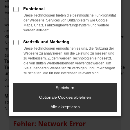
Eine Toyota Corolla Tageszulassung für Holzkirchen stellt
eine erstklassige Alternative für all diejenigen dar, die an
Funktional
einem Neuwagen zum Gebrauchtwagenpreis interessiert
Diese Technologien bieten die bestmögliche Funktionalität
sind. Richtig gelesen: eine Toyota Corolla Tageszulassung
der Webseite. Services von Drittanbietern wie Google
wurde weder auf den Straßen von Holzkirchen noch
Maps, Chats, Fahrzeugbewertungssystem und weitere
anderswo gefahren und weist in aller Regel einen
werden aktiviert.
Kilometerstand von „0“ auf. Es handelt sich um einen echten
Statistik und Marketing
Neuwagen aus der aktuellen Generation, der in aller Regel
mit allen nur erdenklichen Extras und Assistenzsystemen
Diese Technologien ermöglichen es uns, die Nutzung der
Webseite zu analysieren, um die Leistung zu messen und
ausgestattet ist. Sie fragen, was eine Toyota Corolla
zu verbessern. Zudem werden Technologien eingesetzt,
Tageszulassung für Holzkirchen so günstig macht? Die
die von dritten Werbetreibenden verwendet werden, um
Tatsache, dass das Fahrzeug für einen Tag zugelassen wurde
Sie auf anderen Webseiten zu verfolgen und um Anzeigen
und somit formell als Gebrauchtwagen angeboten wird. Der
zu schalten, die für Ihre Interessen relevant sind.
Grund für diese Vorgehensweise liegt in den sonst
vorhandenen Preisvorgaben durch den Hersteller.
Speichern
Marken
Optionale Cookies ablehnen
Toyota
Alle akzeptieren
Nissan
Fehler: Network Error