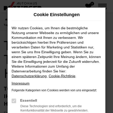
0
Zum
MENÜ
Hauptinhalt
Cookie Einstellungen
springen
Startseite
Holzkirchen
Toyota
Toyota Corolla
Toyota Corolla
Tageszulassung Holzkirchen
Wir nutzen Cookies, um Ihnen die bestmögliche
Nutzung unserer Webseite zu ermöglichen und unsere
Kommunikation mit Ihnen zu verbessern. Wir
Toyota Corolla
berücksichtigen hierbei Ihre Präferenzen und
verarbeiten Daten für Marketing und Statistiken nur,
wenn Sie uns Ihre Einwilligung geben. Wenn Sie zu
Tageszulassung
einem späteren Zeitpunkt Ihre Meinung ändern, können
Sie die Einwilligung jederzeit für die Zukunft widerrufen.
Weitere Informationen zum Umfang der
Holzkirchen
Datenverarbeitung finden Sie hier:
Datenschutzerklärung
,
Cookie-Richtlinie
.
Impressum
TOYOTA COROLLA TAGESZULASSUNG –
Folgende Kategorien von Cookies werden von uns eingesetzt:
IHRE MOBILITÄTS-ALTERNATIVE FÜR
Essentiell
HOLZKIRCHEN
Diese Technologien sind erforderlich, um die
Kernfunktionalität der Webseite zu gewährleisten.