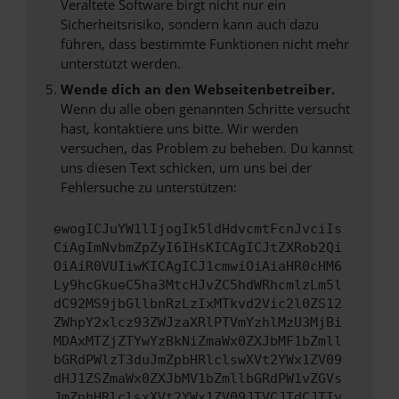
Veraltete Software birgt nicht nur ein
Sicherheitsrisiko, sondern kann auch dazu
führen, dass bestimmte Funktionen nicht mehr
unterstützt werden.
Wende dich an den Webseitenbetreiber.
Wenn du alle oben genannten Schritte versucht
hast, kontaktiere uns bitte. Wir werden
versuchen, das Problem zu beheben. Du kannst
uns diesen Text schicken, um uns bei der
Fehlersuche zu unterstützen:
ewogICJuYW1lIjogIk5ldHdvcmtFcnJvciIs
CiAgImNvbmZpZyI6IHsKICAgICJtZXRob2Qi
OiAiR0VUIiwKICAgICJ1cmwiOiAiaHR0cHM6
Ly9hcGkueC5ha3MtcHJvZC5hdWRhcmlzLm5l
dC92MS9jbGllbnRzLzIxMTkvd2Vic2l0ZS12
ZWhpY2xlcz93ZWJzaXRlPTVmYzhlMzU3MjBi
MDAxMTZjZTYwYzBkNiZmaWx0ZXJbMF1bZmll
bGRdPWlzT3duJmZpbHRlclswXVt2YWx1ZV09
dHJ1ZSZmaWx0ZXJbMV1bZmllbGRdPW1vZGVs
JmZpbHRlclsxXVt2YWx1ZV09JTVCJTdCJTIy