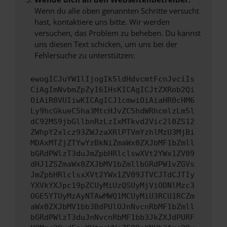
Wenn du alle oben genannten Schritte versucht
hast, kontaktiere uns bitte. Wir werden
versuchen, das Problem zu beheben. Du kannst
uns diesen Text schicken, um uns bei der
Fehlersuche zu unterstützen:
ewogICJuYW1lIjogIk5ldHdvcmtFcnJvciIs
CiAgImNvbmZpZyI6IHsKICAgICJtZXRob2Qi
OiAiR0VUIiwKICAgICJ1cmwiOiAiaHR0cHM6
Ly9hcGkueC5ha3MtcHJvZC5hdWRhcmlzLm5l
dC92MS9jbGllbnRzLzIxMTkvd2Vic2l0ZS12
ZWhpY2xlcz93ZWJzaXRlPTVmYzhlMzU3MjBi
MDAxMTZjZTYwYzBkNiZmaWx0ZXJbMF1bZmll
bGRdPWlzT3duJmZpbHRlclswXVt2YWx1ZV09
dHJ1ZSZmaWx0ZXJbMV1bZmllbGRdPW1vZGVs
JmZpbHRlclsxXVt2YWx1ZV09JTVCJTdCJTIy
YXVkYXJpc19pZCUyMiUzQSUyMjViODNlMzc3
OGE5YTUyMzAyNTAwMWQ1MCUyMiU3RCU1RCZm
aWx0ZXJbMV1bb3BdPUlOJnNvcnRbMF1bZmll
bGRdPWlzT3duJnNvcnRbMF1bb3JkZXJdPURF