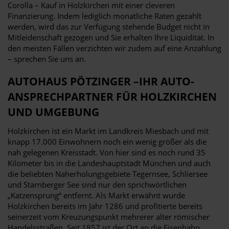
Corolla – Kauf in Holzkirchen mit einer cleveren
Finanzierung. Indem lediglich monatliche Raten gezahlt
werden, wird das zur Verfügung stehende Budget nicht in
Mitleidenschaft gezogen und Sie erhalten Ihre Liquidität. In
den meisten Fällen verzichten wir zudem auf eine Anzahlung
– sprechen Sie uns an.
AUTOHAUS PÖTZINGER –IHR AUTO-
ANSPRECHPARTNER FÜR HOLZKIRCHEN
UND UMGEBUNG
Holzkirchen ist ein Markt im Landkreis Miesbach und mit
knapp 17.000 Einwohnern noch ein wenig größer als die
nah gelegenen Kreisstadt. Von hier sind es noch rund 35
Kilometer bis in die Landeshauptstadt München und auch
die beliebten Naherholungsgebiete Tegernsee, Schliersee
und Starnberger See sind nur den sprichwörtlichen
„Katzensprung“ entfernt. Als Markt erwähnt wurde
Holzkirchen bereits im Jahr 1286 und profitierte bereits
seinerzeit vom Kreuzungspunkt mehrerer alter römischer
Handelsstraßen. Seit 1857 ist der Ort an die Eisenbahn