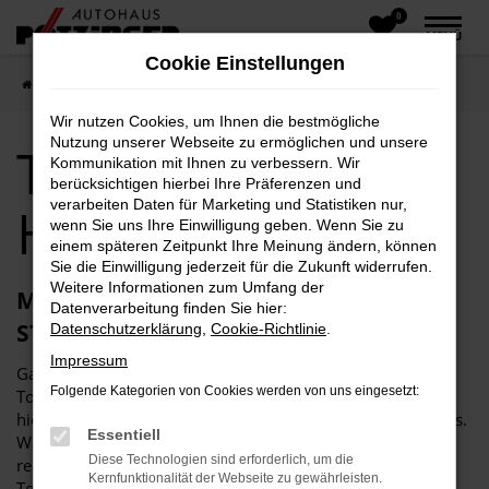
0
Zum
MENÜ
Hauptinhalt
Cookie Einstellungen
springen
Startseite
Holzkirchen
Toyota
Toyota Corolla Holzkirchen
Wir nutzen Cookies, um Ihnen die bestmögliche
Nutzung unserer Webseite zu ermöglichen und unsere
Toyota Corolla
Kommunikation mit Ihnen zu verbessern. Wir
berücksichtigen hierbei Ihre Präferenzen und
verarbeiten Daten für Marketing und Statistiken nur,
Holzkirchen
wenn Sie uns Ihre Einwilligung geben. Wenn Sie zu
einem späteren Zeitpunkt Ihre Meinung ändern, können
Sie die Einwilligung jederzeit für die Zukunft widerrufen.
Weitere Informationen zum Umfang der
MIT DEM TOYOTA COROLLA AUF DEN
Datenverarbeitung finden Sie hier:
STRASSEN VON HOLZKIRCHEN
Datenschutzerklärung
,
Cookie-Richtlinie
.
Impressum
Ganz sicher haben Sie in Holzkirchen schon jede Menge
Folgende Kategorien von Cookies werden von uns eingesetzt:
Toyota Corolla gesehen. Dieses Fahrzeug passt einfach
hierhin und zeichnet sich durch eine Reihe an Vorzügen aus.
Essentiell
Wer möchte, schlägt hierfür die Vergleichstest der
Diese Technologien sind erforderlich, um die
renommierten Automobilzeitschriften auf, in denen der
Kernfunktionalität der Webseite zu gewährleisten.
Toyota Corolla nahezu immer hoch gelobt wird. Oder Sie