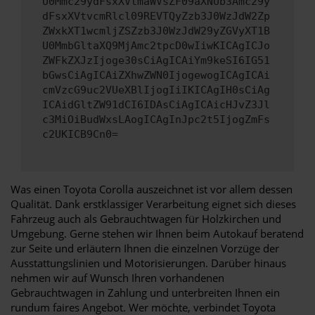
U0Mmc29ydFsxXVtmaWVsZF09aXNUb3Amc29y
dFsxXVtvcmRlcl09REVTQyZzb3J0WzJdW2Zp
ZWxkXT1wcmljZSZzb3J0WzJdW29yZGVyXT1B
U0MmbGltaXQ9MjAmc2tpcD0wIiwKICAgICJo
ZWFkZXJzIjoge30sCiAgICAiYm9keSI6IG51
bGwsCiAgICAiZXhwZWN0IjogewogICAgICAi
cmVzcG9uc2VUeXBlIjogIiIKICAgIH0sCiAg
ICAidGltZW91dCI6IDAsCiAgICAicHJvZ3Jl
c3MiOiBudWxsLAogICAgInJpc2t5IjogZmFs
c2UKICB9Cn0=
Was einen Toyota Corolla auszeichnet ist vor allem dessen
Qualität. Dank erstklassiger Verarbeitung eignet sich dieses
Fahrzeug auch als Gebrauchtwagen für Holzkirchen und
Umgebung. Gerne stehen wir Ihnen beim Autokauf beratend
zur Seite und erläutern Ihnen die einzelnen Vorzüge der
Ausstattungslinien und Motorisierungen. Darüber hinaus
nehmen wir auf Wunsch Ihren vorhandenen
Gebrauchtwagen in Zahlung und unterbreiten Ihnen ein
rundum faires Angebot. Wer möchte, verbindet Toyota