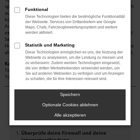
sprechen einfach einen glücklichen Besitzer an. Es ist jedoch
Funktional
auch eine gute Idee, direkt zum Autohaus Pötzinger zu
Diese Technologien bieten die bestmögliche Funktionalität
kommen und die vielen Toyota Corolla für Holzkirchen in
der Webseite. Services von Drittanbietern wie Google
Augenschein zu nehmen. Unser Familienunternehmen
Maps, Chats, Fahrzeugbewertungssystem und weitere
existiert seit mehr als 25 Jahren und vereint Kompetenz mit
werden aktiviert.
Seriosität. Zudem bieten wir den Toyota Corolla für
Holzkirchen sowohl als Neuwagen als auch gebraucht sowie
Statistik und Marketing
als Tageszulassung und Jahreswagen. Vielfalt, die überzeugt.
Diese Technologien ermöglichen es uns, die Nutzung der
Webseite zu analysieren, um die Leistung zu messen und
Kategorie
zu verbessern. Zudem werden Technologien eingesetzt,
die von dritten Werbetreibenden verwendet werden, um
Toyota Corolla Tageszulassung Holzkirchen
Sie auf anderen Webseiten zu verfolgen und um Anzeigen
Toyota Corolla Gebrauchtwagen Holzkirchen
zu schalten, die für Ihre Interessen relevant sind.
Speichern
Fehler: Network Error
Optionale Cookies ablehnen
Beim Laden ist ein Fehler aufgetreten.
Alle akzeptieren
Hier sind ein paar Tipps, die dir helfen können:
Überprüfe deine Firewall und deine
Internetverbindung.